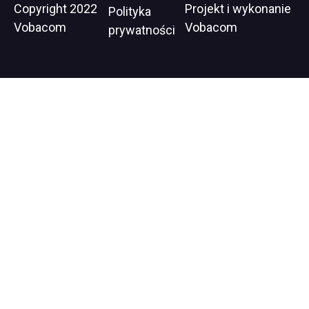
Stopka
Copyright 2022
Projekt i wykonanie
Wil
Polityka
Vobacom
Vobacom
op
prywatności
in
ne
wi