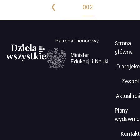
Previous
‹
Page
001
Current
002
Stronicowanie
page
page
Men
Will
Strona
open
serwi
główna
in
new
O projekc
window
https://www.gov.pl/web/edukacja-
Zespół
i-
nauka
Aktualnoś
Plany
wydawnic
Kontakt