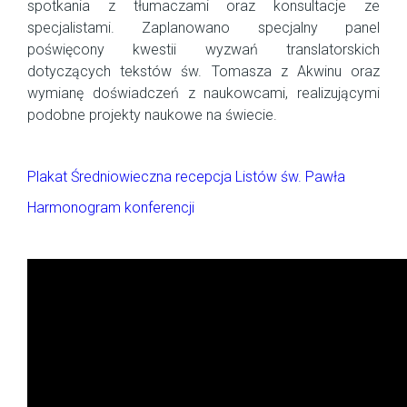
spotkania z tłumaczami oraz konsultacje ze
specjalistami. Zaplanowano specjalny panel
poświęcony kwestii wyzwań translatorskich
dotyczących tekstów św. Tomasza z Akwinu oraz
wymianę doświadczeń z naukowcami, realizującymi
podobne projekty naukowe na świecie.
Plakat Średniowieczna recepcja Listów św. Pawła
Harmonogram konferencji