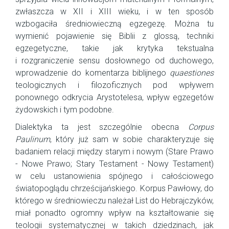
zwłaszcza w XII i XIII wieku, i w ten sposób
wzbogaciła średniowieczną egzegezę. Można tu
wymienić pojawienie się Biblii z glossą, techniki
egzegetyczne, takie jak krytyka tekstualna
i rozgraniczenie sensu dosłownego od duchowego,
wprowadzenie do komentarza biblijnego
quaestiones
teologicznych i filozoficznych pod wpływem
ponownego odkrycia Arystotelesa, wpływ egzegetów
żydowskich i tym podobne.
Dialektyka ta jest szczególnie obecna
Corpus
Paulinum
, który już sam w sobie charakteryzuje się
badaniem relacji między starym i nowym (Stare Prawo
- Nowe Prawo; Stary Testament - Nowy Testament)
w celu ustanowienia spójnego i całościowego
światopoglądu chrześcijańskiego. Korpus Pawłowy, do
którego w średniowieczu należał List do Hebrajczyków,
miał ponadto ogromny wpływ na kształtowanie się
teologii systematycznej w takich dziedzinach, jak