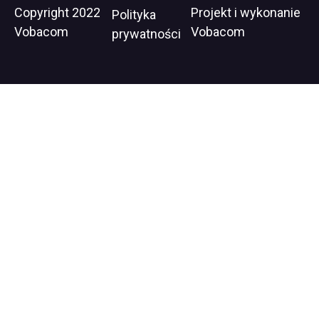
Stopka
Copyright 2022
Projekt i wykonanie
Wil
Polityka
Vobacom
Vobacom
op
prywatności
in
ne
wi