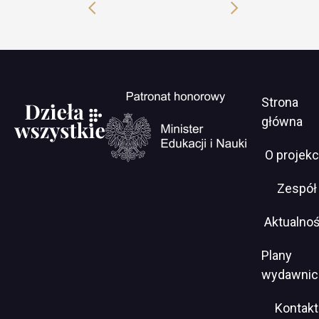
Previous
Next
slide
slide
Men
Will
Strona
open
serwi
główna
in
new
O projekc
window
https://www.gov.pl/web/edukacja-
Zespół
i-
nauka
Aktualnoś
Plany
wydawnic
Kontakt