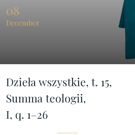
08
1–
December
26
|
Opera
Omnia
Dzieła wszystkie, t. 15,
Summa teologii,
I, q. 1–26