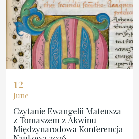
04
July
 Mateusza
Dzieła wszystkie, t. 32,
nu –
Mniejsze kwestie
nferencja
dyskutowane en