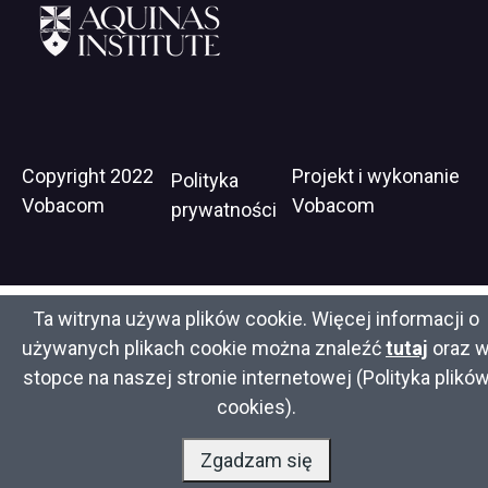
open
in
new
window
https://www.aquinasinstitute.org
Stopka
Copyright 2022
Projekt i wykonanie
Wil
Polityka
Vobacom
Vobacom
op
prywatności
in
ne
wi
Ta witryna używa plików cookie. Więcej informacji o
używanych plikach cookie można znaleźć
tutaj
oraz 
stopce na naszej stronie internetowej (Polityka plikó
cookies).
Zgadzam się