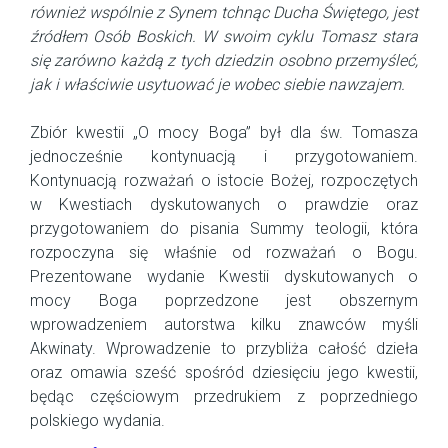
również wspólnie z Synem tchnąc Ducha Świętego, jest
źródłem Osób Boskich. W swoim cyklu Tomasz stara
się zarówno każdą z tych dziedzin osobno przemyśleć,
jak i właściwie usytuować je wobec siebie nawzajem.
Zbiór kwestii „O mocy Boga” był dla św. Tomasza
jednocześnie kontynuacją i przygotowaniem.
Kontynuacją rozważań o istocie Bożej, rozpoczętych
w Kwestiach dyskutowanych o prawdzie oraz
przygotowaniem do pisania Summy teologii, która
rozpoczyna się właśnie od rozważań o Bogu.
Prezentowane wydanie Kwestii dyskutowanych o
mocy Boga poprzedzone jest obszernym
wprowadzeniem autorstwa kilku znawców myśli
Akwinaty. Wprowadzenie to przybliża całość dzieła
oraz omawia sześć spośród dziesięciu jego kwestii,
będąc częściowym przedrukiem z poprzedniego
polskiego wydania.