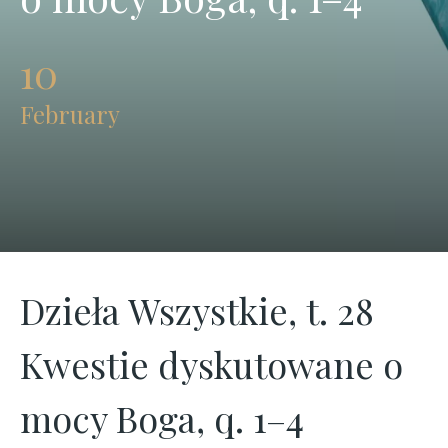
Boga,
10
q.
February
1–
4
|
Opera
Dzieła Wszystkie, t. 28
Omnia
Kwestie dyskutowane o
mocy Boga, q. 1–4