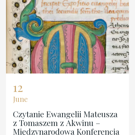
04
July
za
Dzieła wszystkie, t. 32,
Mniejsze kwestie
ja
dyskutowane en