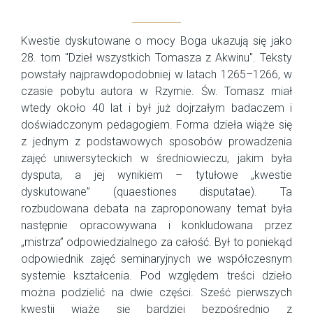
Kwestie dyskutowane o mocy Boga ukazują się jako
28. tom "Dzieł wszystkich Tomasza z Akwinu". Teksty
powstały najprawdopodobniej w latach 1265–1266, w
czasie pobytu autora w Rzymie. Św. Tomasz miał
wtedy około 40 lat i był już dojrzałym badaczem i
doświadczonym pedagogiem. Forma dzieła wiąże się
z jednym z podstawowych sposobów prowadzenia
zajęć uniwersyteckich w średniowieczu, jakim była
dysputa, a jej wynikiem – tytułowe „kwestie
dyskutowane” (quaestiones disputatae). Ta
rozbudowana debata na zaproponowany temat była
następnie opracowywana i konkludowana przez
„mistrza” odpowiedzialnego za całość. Był to poniekąd
odpowiednik zajęć seminaryjnych we współczesnym
systemie kształcenia. Pod względem treści dzieło
można podzielić na dwie części. Sześć pierwszych
kwestii wiąże się bardziej bezpośrednio z