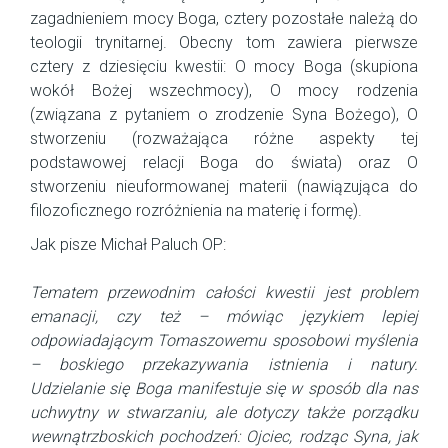
zagadnieniem mocy Boga, cztery pozostałe należą do
teologii trynitarnej. Obecny tom zawiera pierwsze
cztery z dziesięciu kwestii: O mocy Boga (skupiona
wokół Bożej wszechmocy), O mocy rodzenia
(związana z pytaniem o zrodzenie Syna Bożego), O
stworzeniu (rozważająca różne aspekty tej
podstawowej relacji Boga do świata) oraz O
stworzeniu nieuformowanej materii (nawiązująca do
filozoficznego rozróżnienia na materię i formę).
Jak pisze Michał Paluch OP:
Tematem przewodnim całości kwestii jest problem
emanacji, czy też – mówiąc językiem lepiej
odpowiadającym Tomaszowemu sposobowi myślenia
– boskiego przekazywania istnienia i natury.
Udzielanie się Boga manifestuje się w sposób dla nas
uchwytny w stwarzaniu, ale dotyczy także porządku
wewnątrzboskich pochodzeń: Ojciec, rodząc Syna, jak