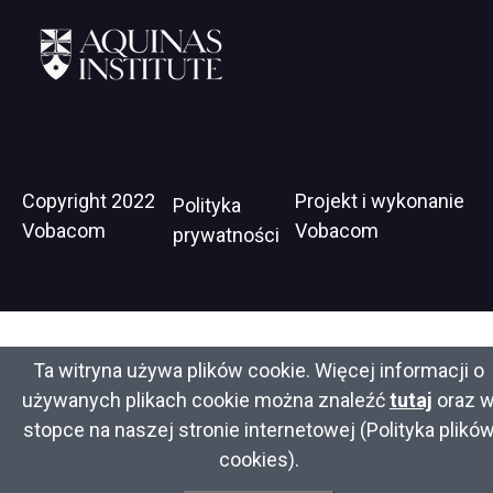
http://www.pft.umk.pl/
Will
https://wdrodze.pl/
open
in
new
window
https://www.aquinasinstitute.org
Stopka
Copyright 2022
Projekt i wykonanie
Wil
Polityka
Vobacom
Vobacom
op
prywatności
in
ne
wi
Ta witryna używa plików cookie. Więcej informacji o
używanych plikach cookie można znaleźć
tutaj
oraz 
stopce na naszej stronie internetowej (Polityka plikó
cookies).