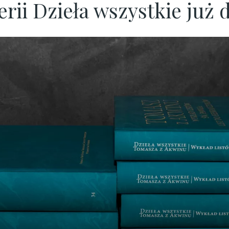
erii Dzieła wszystkie już 
aj