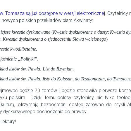
św. Tomasza są już dostępne w wersji elektronicznej
. Czytelnic
h nowych polskich przekładów pism Akwinaty:
iejsze kwestie dyskutowane
(
Kwestie dyskutowane o duszy
;
Kwestia dy
h
;
Kwestia dyskutowana o zjednoczeniu Słowa wcielonego
)
estie kwodlibetalne
,
jaśnienie „Polityki”
,
kład listów św. Pawła: List do Rzymian
,
kład listów św. Pawła: listy do Kolosan, do Tesaloniczan, do Tymoteus
bejmować będzie 70 tomów i będzie stanowiła pierwsze komp
yku polskim. Dzięki temu polscy czytelnicy, nie tylko teolod
 kulturą, otrzymają bezpośredni dostęp zarówno do myśli A
dy dyskursywnego dochodzenia do prawdy.
lektury!