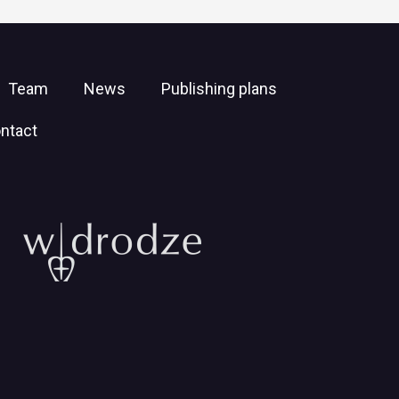
Team
News
Publishing plans
ntact
Will
open
in
new
window
https://wdrodze.pl/