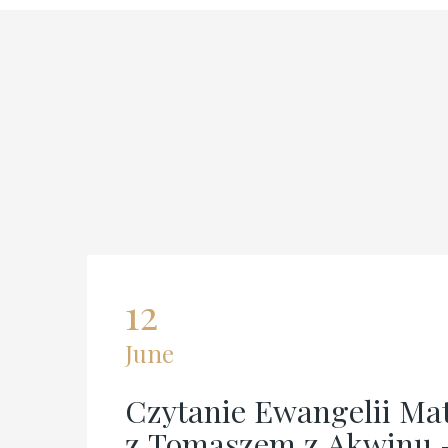
04
July
Dzieła wszystkie, t. 32,
kwestie dyskutowane e