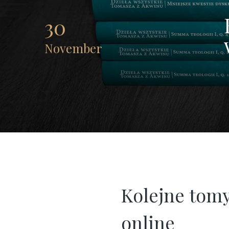
|
30
Opera
November
Omnia
Kolejne tomy
online