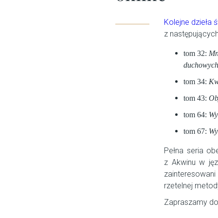
Kolejne dzieła 
z następującyc
tom 32:
Mn
duchowyc
tom 34:
Kw
tom 43:
Ob
tom 64:
Wy
tom 67:
Wy
Pełna seria o
z Akwinu w jęz
zainteresowani
rzetelnej meto
Zapraszamy do 