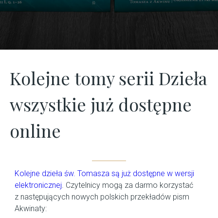
|
Opera
Omnia
Kolejne tomy serii Dzieła
wszystkie już dostępne
online
Kolejne dzieła św. Tomasza są już dostępne w wersji
elektronicznej
. Czytelnicy mogą za darmo korzystać
z następujących nowych polskich przekładów pism
Akwinaty: