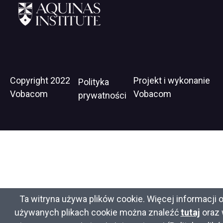
open
in
new
window
https://www.aquinasinstitute.org
Stopka
Copyright 2022
Projekt i wykonanie
Wil
Polityka
Vobacom
Vobacom
op
prywatności
in
ne
wi
Ta witryna używa plików cookie. Więcej informacji 
używanych plikach cookie można znaleźć
tutaj
oraz