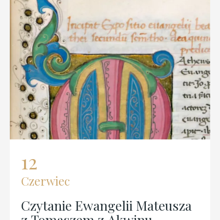
05
Marzec
 Ewangelii Mateusza
Dzieła Wszys
zem z Akwinu –