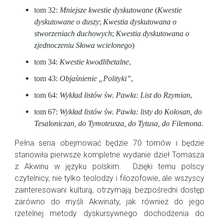
tom 32:
Mniejsze kwestie dyskutowane
(
Kwestie
dyskutowane o duszy
;
Kwestia dyskutowana o
stworzeniach duchowych
;
Kwestia dyskutowana o
zjednoczeniu Słowa wcielonego
)
tom 34:
Kwestie kwodlibetalne
,
tom 43:
Objaśnienie „Polityki”
,
tom 64:
Wykład listów św. Pawła: List do Rzymian
,
tom 67:
Wykład listów św. Pawła: listy do Kolosan, do
Tesaloniczan, do Tymoteusza, do Tytusa, do Filemona
.
Pełna seria obejmować będzie 70 tomów i będzie
stanowiła pierwsze kompletne wydanie dzieł Tomasza
z Akwinu w języku polskim. Dzięki temu polscy
czytelnicy, nie tylko teolodzy i filozofowie, ale wszyscy
zainteresowani kulturą, otrzymają bezpośredni dostęp
zarówno do myśli Akwinaty, jak również do jego
rzetelnej metody dyskursywnego dochodzenia do